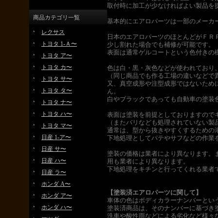
取付時に加工が少なければよい製品を
商品カテゴリ一覧
基本的にエアロパーツは一部のメーカ
レクサス
日本のエアロパーツのほとんどがＦＲ
トヨタ 1-Ａ〜
少し割れた場合でも補修が可能です。
表面は通常ゲルコートという色付きの
トヨタ ア〜
トヨタ カ〜
色は白・黒・灰色などが使われており
（同じ商品でも作る工場の違いなどで
トヨタ サ〜
又、真空成形や注型成形ではないため
トヨタ タ〜
ん。
白やブラックであっても自動車の塗装
トヨタ ナ〜
トヨタ ハ〜
表面は塗装を前提としておりますので
（またバリなども処理されていない製
トヨタ マ〜
通常は、型から抜きやすくするための
日産 1-ア〜
下地処理としてパテやサフなどの作業
日産 サ〜
塗装の価格は業者により異なります。
日産 ハ〜
用も業者により異なります。
下地処理をキチンと行ってくれる業者
日産 ラ〜
ホンダ A〜
【塗装済エアロパーツに関して】
ホンダ ア〜
車体の色はボディカラーナンバーとい
ホンダ ハ〜
塗装済商品は、そのナンバーに基づき
洗車や酸性雨などによる劣化など様々