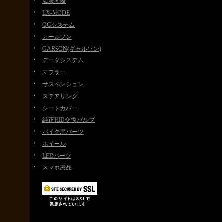
海渡国際
LX-MODE
OGシステム
カールソン
GARSON(ギャルソン)
データシステム
マフラー
サスペンション
ステアリング
シートカバー
純正HID交換バルブ
バイク用パーツ
ホイール
LEDパーツ
スマホ用品