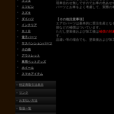
マツダ
現車合わせ無しですのでお車の色あせ
ミツビシ
パーツとお車をよく考慮して、実際の
スズキ
ダイハツ
【その他注意事項
】
エアロパーツは基本的に受注生産とな
インテリア
損などの補償はついています。
ＨＩＤ
ただし塗装後および加工後は
補償の対
す。
電子パーツ
品違い等の場合でも、塗装後および加
サスペンションパーツ
その他
アウトレット
車用ペットグッズ
ホイール
スマホアイテム
特定商取引法表示
リンク
お支払い方法
取扱一覧