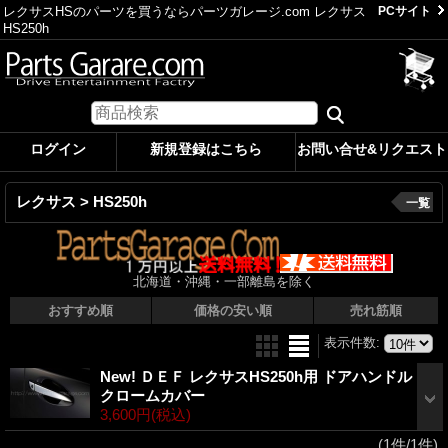
レクサスHSのパーツを買うならパーツガレージ.com レクサス
PCサイト
HS250h
ログイン
新規登録はこちら
お問い合せ&リクエスト
レクサス > HS250h
一覧
北海道・沖縄・一部離島を除く
おすすめ順
価格の安い順
売れ筋順
表示件数
:
New! ＤＥＦ レクサスHS250h用 ドアハンドル
クロームカバー
3,600円
(税込)
(1件/1件)