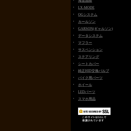
海渡国際
LX-MODE
OGシステム
カールソン
GARSON(ギャルソン)
データシステム
マフラー
サスペンション
ステアリング
シートカバー
純正HID交換バルブ
バイク用パーツ
ホイール
LEDパーツ
スマホ用品