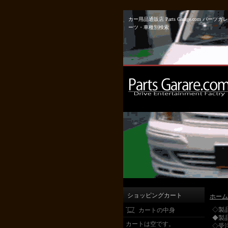
カー用品通販店 Parts Garage.co
ーツ・車種別検索
ショッピングカート
ホーム
◇製
カートの中身
◆製
カートは空です。
◇受