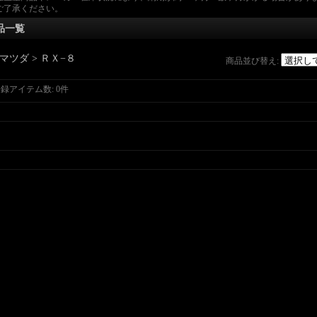
ご了承ください。
品一覧
マツダ > ＲＸ−８
商品並び替え
:
登録アイテム数
:
0件