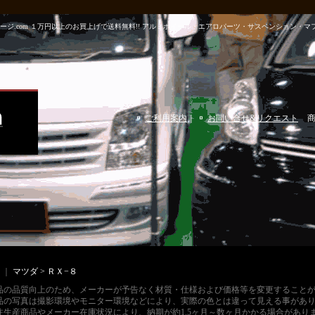
m パーツガレージ.com １万円以上のお買上げで送料無料!! アルミホイール・エアロパーツ・サスペンショ
ご利用案内
｜
お問い合せ&リクエスト
｜
マツダ > ＲＸ−８
品の品質向上のため、メーカーが予告なく材質・仕様および価格等を変更すること
品の写真は撮影環境やモニター環境などにより、実際の色とは違って見える事があ
注生産商品やメーカー在庫状況により、納期が約1.5ヶ月～数ヶ月かかる場合があり