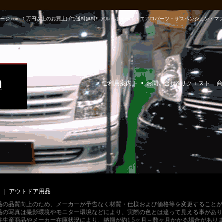
m パーツガレージ.com １万円以上のお買上げで送料無料!! アルミホイール・エアロパーツ・サスペンショ
ご利用案内
｜
お問い合せ&リクエスト
｜
アウトドア用品
品の品質向上のため、メーカーが予告なく材質・仕様および価格等を変更すること
品の写真は撮影環境やモニター環境などにより、実際の色とは違って見える事があ
注生産商品やメーカー在庫状況により、納期が約1.5ヶ月～数ヶ月かかる場合があり