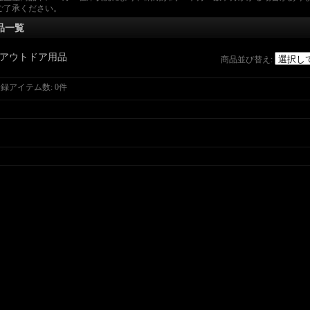
ご了承ください。
品一覧
アウトドア用品
商品並び替え
:
登録アイテム数
:
0件