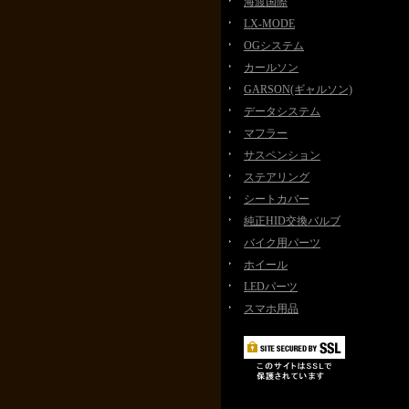
海渡国際
LX-MODE
OGシステム
カールソン
GARSON(ギャルソン)
データシステム
マフラー
サスペンション
ステアリング
シートカバー
純正HID交換バルブ
バイク用パーツ
ホイール
LEDパーツ
スマホ用品