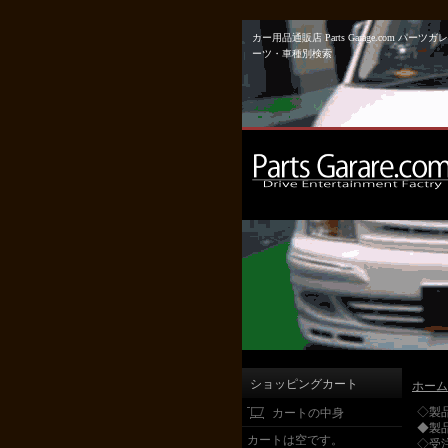
カー用品通販店 Parts Garage.co
ーツ・車種別検索
ショッピングカート
ホーム
◇製
カートの中身
◆製
カートは空です。
◇受