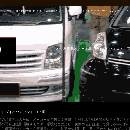
m パーツガレージ.com １万円以上のお買上げで送料無料!! アルミホイール・エアロパーツ・サスペンショ
ご利用案内
｜
お問い合せ&リクエスト
｜
ダイハツ > タント L375系
品の品質向上のため、メーカーが予告なく材質・仕様および価格等を変更すること
品の写真は撮影環境やモニター環境などにより、実際の色とは違って見える事があ
注生産商品やメーカー在庫状況により、納期が約1.5ヶ月～数ヶ月かかる場合があり