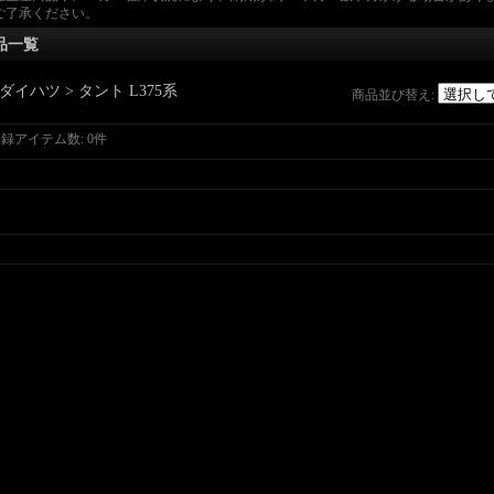
ご了承ください。
品一覧
ダイハツ > タント L375系
商品並び替え
:
登録アイテム数
:
0件