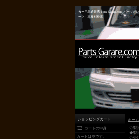
カー用品通販店 Parts Garage.co
ーツ・車種別検索
ショッピングカート
ホーム
◇製
カートの中身
◆製
カートは空です。
◇受