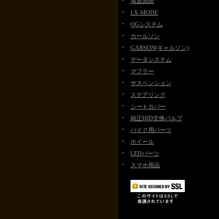
海渡国際
LX-MODE
OGシステム
カールソン
GARSON(ギャルソン)
データシステム
マフラー
サスペンション
ステアリング
シートカバー
純正HID交換バルブ
バイク用パーツ
ホイール
LEDパーツ
スマホ用品