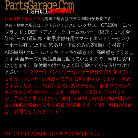
代金引換の場合のみ
北海道の場合はプラス440円が必要です。
レクサス CT200h '11〜
沖縄・離島の場合は、お問合せください
ブランド：DEF ドアノブ クロームカバー (鍵穴：１つ) 合
計8ピース (運転席・助手席部分用スマートエントリーセンサ
ーホール有り(上下面 穴あり・下面のみの2種類)
) 材質：
※１
ABS樹脂+クロームメッキ メッキの輝きが、高級感をプラスし
ます 両面テープが商品裏面に貼っていますので、簡単に取付
けできます。 取付面の汚れをよく取り除いてから貼りつけて
下さい。
スマートエントリーセンサー部分の穴を開けてい
※１
ますが、センサーの感度が低下する可能性があります。 予め
ご了承ください。 純正部品ではありません。 輸送中に細かな
キズが入る可能性があります。 検品して発送しております
が、予めご了承ください。 送料：660円 (※代金引換の場合の
み北海道の場合はプラス432円が必要です。沖縄・離島の場合
は、お問合せください。)
CT（2011(平成23)年1月〜2022(令和4)年11月）